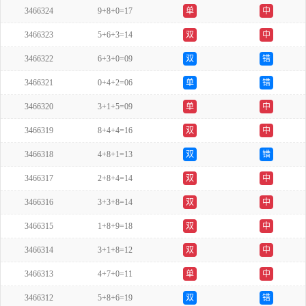
3466324
9+8+0=17
单
中
3466323
5+6+3=14
双
中
3466322
6+3+0=09
双
错
3466321
0+4+2=06
单
错
3466320
3+1+5=09
单
中
3466319
8+4+4=16
双
中
3466318
4+8+1=13
双
错
3466317
2+8+4=14
双
中
3466316
3+3+8=14
双
中
3466315
1+8+9=18
双
中
3466314
3+1+8=12
双
中
3466313
4+7+0=11
单
中
3466312
5+8+6=19
双
错