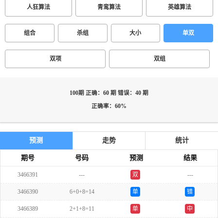
人狂算法
青鸾算法
英雄算法
组合
杀组
大小
单双
双项
双组
100期 正确：60 期 错误：40 期
正确率：60%
预测
走势
统计
期号
号码
预测
结果
3466391
---
双
---
3466390
6+0+8=14
单
错
3466389
2+1+8=11
单
中