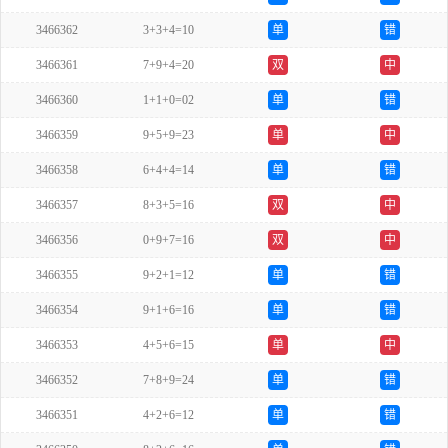
3466362
3+3+4=10
单
错
3466361
7+9+4=20
双
中
3466360
1+1+0=02
单
错
3466359
9+5+9=23
单
中
3466358
6+4+4=14
单
错
3466357
8+3+5=16
双
中
3466356
0+9+7=16
双
中
3466355
9+2+1=12
单
错
3466354
9+1+6=16
单
错
3466353
4+5+6=15
单
中
3466352
7+8+9=24
单
错
3466351
4+2+6=12
单
错