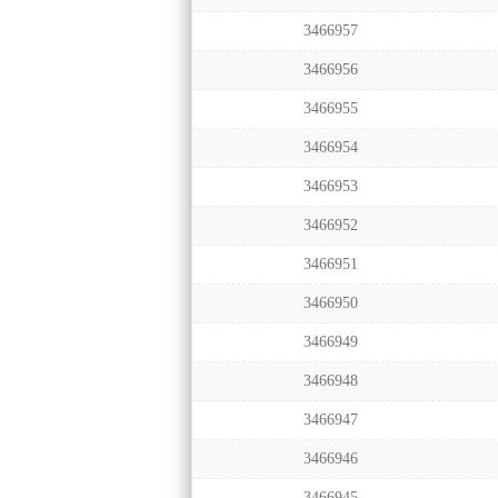
3466957
3466956
3466955
3466954
3466953
3466952
3466951
3466950
3466949
3466948
3466947
3466946
3466945