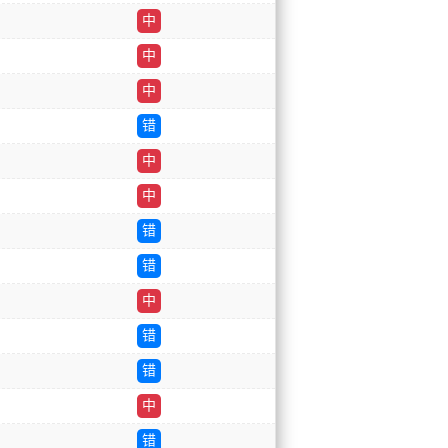
中
中
中
错
中
中
错
错
中
错
错
中
错