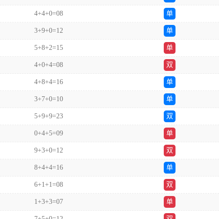
4+4+0=08
单
3+9+0=12
单
5+8+2=15
单
4+0+4=08
双
4+8+4=16
单
3+7+0=10
单
5+9+9=23
双
0+4+5=09
单
9+3+0=12
双
8+4+4=16
单
6+1+1=08
双
1+3+3=07
单
7+5+0=12
双