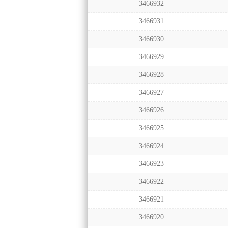
3466932
3466931
3466930
3466929
3466928
3466927
3466926
3466925
3466924
3466923
3466922
3466921
3466920