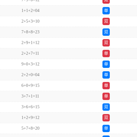
1+1+2=04
单
2+5+3=10
双
7+8+8=23
双
2+9+1=12
双
2+2+7=11
单
9+0+3=12
单
2+2+0=04
单
6+0+9=15
单
3+7+1=11
单
3+6+6=15
双
1+2+9=12
双
5+7+8=20
单