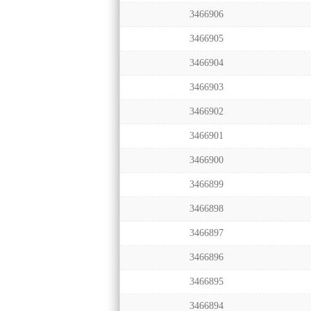
3466906
3466905
3466904
3466903
3466902
3466901
3466900
3466899
3466898
3466897
3466896
3466895
3466894