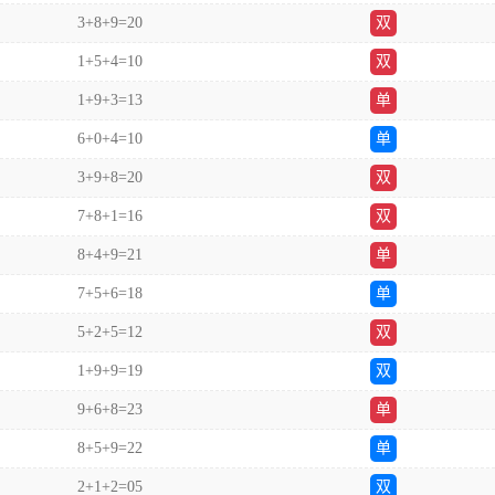
3+8+9=20
双
1+5+4=10
双
1+9+3=13
单
6+0+4=10
单
3+9+8=20
双
7+8+1=16
双
8+4+9=21
单
7+5+6=18
单
5+2+5=12
双
1+9+9=19
双
9+6+8=23
单
8+5+9=22
单
2+1+2=05
双