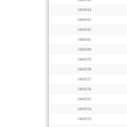
3466944
3466943
3466942
3466941
3466940
3466939
3466938
3466937
3466936
3466935
3466934
3466933