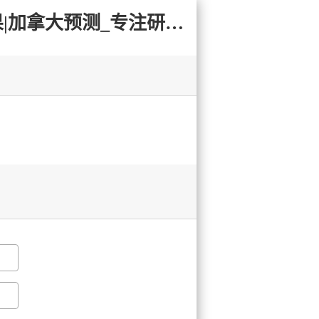
免费预测：28YC.COm 加拿大PC预测网-加拿大pc在线预测结果|加拿大预测_专注研究加拿大预测!