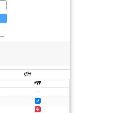
统计
结果
---
错
中