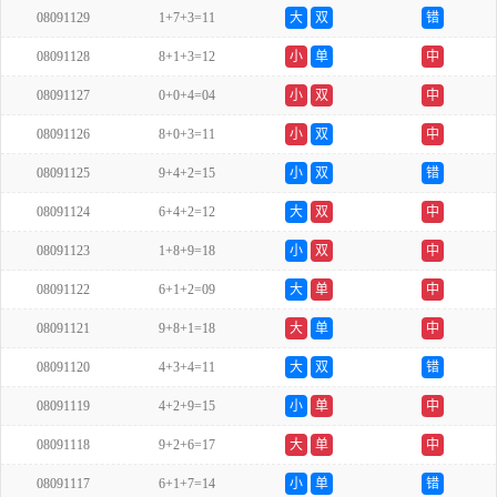
08091129
1+7+3=11
大
双
错
08091128
8+1+3=12
小
单
中
08091127
0+0+4=04
小
双
中
08091126
8+0+3=11
小
双
中
08091125
9+4+2=15
小
双
错
08091124
6+4+2=12
大
双
中
08091123
1+8+9=18
小
双
中
08091122
6+1+2=09
大
单
中
08091121
9+8+1=18
大
单
中
08091120
4+3+4=11
大
双
错
08091119
4+2+9=15
小
单
中
08091118
9+2+6=17
大
单
中
08091117
6+1+7=14
小
单
错