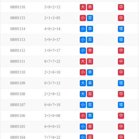
08091116
5+8+2=15
大
单
中
08091115
2+1+2=05
小
双
中
08091114
4+8+2=14
小
单
错
08091113
5+9+3=17
小
双
错
08091112
1+9+7=17
小
单
中
08091111
8+7+7=22
大
双
中
08091110
2+2+6=10
小
单
中
08091109
0+5+7=12
大
单
错
08091108
2+2+8=12
大
双
中
08091107
6+6+7=19
小
双
错
08091106
3+5+0=08
小
单
中
08091105
6+9+0=15
小
单
中
08091104
7+7+8=22
小
双
中