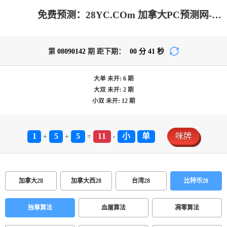
免费预测：28YC.COm 加拿大PC预测网-加拿大pc在线预测结果|加拿大预测_专注研究加拿大预测!
第
08090142
期 距下期：
00
分
41
秒
大单
未开:
6
期
大双
未开:
2
期
小双
未开:
12
期
1
5
5
11
小
单
咪牌
+
+
=
-
加拿大28
加拿大西28
台湾28
比特币28
独尊算法
血屠算法
凋零算法