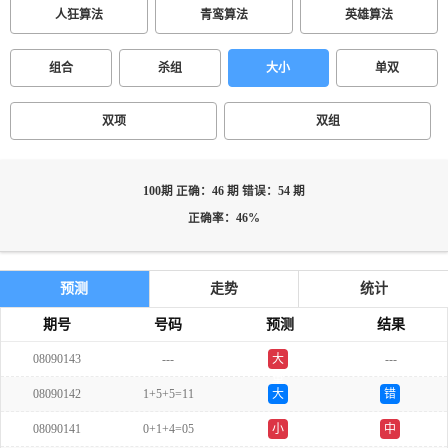
人狂算法
青鸾算法
英雄算法
组合
杀组
大小
单双
双项
双组
100期 正确：46 期 错误：54 期
正确率：46%
预测
走势
统计
期号
号码
预测
结果
08090143
---
大
---
单
08090142
1+5+5=11
大
错
08090141
0+1+4=05
小
中