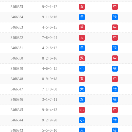
3466355
9+2+1=12
双
中
3466354
9+1+6=16
单
错
3466353
4+5+6=15
单
中
3466352
7+8+9=24
大
中
3466351
4+2+6=12
单
错
3466350
8+2+6=16
双
中
3466349
4+6+5=15
小
错
3466348
0+9+9=18
双
中
3466347
7+1+0=08
大
错
3466346
3+1+7=11
双
错
3466345
9+0+4=13
小
中
3466344
9+2+9=20
小
错
3466343
5+5+0=10
大
错