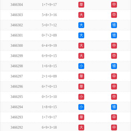
3466304
1+7+9=17
单
中
3466303
5+8+3=16
大
中
3466302
5+0+7=12
大
错
3466301
0+7+2=09
大
错
3466300
6+4+9=19
大
中
3466299
6+9+0=15
大
中
3466298
1+6+8=15
小
错
3466297
2+1+6=09
单
中
3466296
6+7+0=13
单
中
3466295
0+5+5=10
小
中
3466294
1+8+6=15
小
错
3466293
1+7+9=17
单
中
3466292
6+9+3=18
大
中