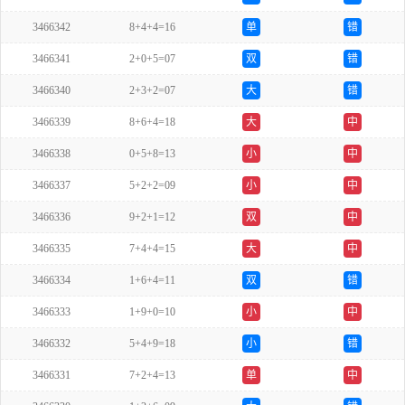
3466342
8+4+4=16
单
错
3466341
2+0+5=07
双
错
3466340
2+3+2=07
大
错
3466339
8+6+4=18
大
中
3466338
0+5+8=13
小
中
3466337
5+2+2=09
小
中
3466336
9+2+1=12
双
中
3466335
7+4+4=15
大
中
3466334
1+6+4=11
双
错
3466333
1+9+0=10
小
中
3466332
5+4+9=18
小
错
3466331
7+2+4=13
单
中