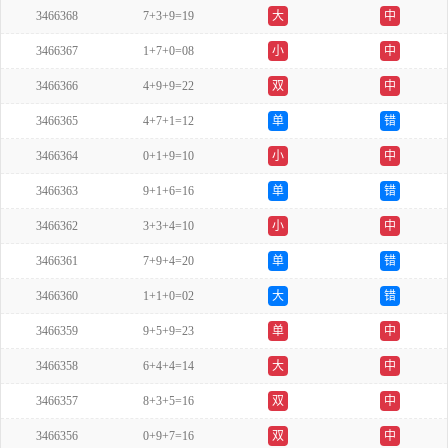
3466368
7+3+9=19
大
中
3466367
1+7+0=08
小
中
3466366
4+9+9=22
双
中
3466365
4+7+1=12
单
错
3466364
0+1+9=10
小
中
3466363
9+1+6=16
单
错
3466362
3+3+4=10
小
中
3466361
7+9+4=20
单
错
3466360
1+1+0=02
大
错
3466359
9+5+9=23
单
中
3466358
6+4+4=14
大
中
3466357
8+3+5=16
双
中
3466356
0+9+7=16
双
中