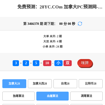
免费预测：28YC.COm 加拿大PC预测网-加拿大pc在线预测结果|加拿大预测_专注研究加拿大预测!
第
3466370
期 距下期：
00
分
00
秒
大单
未开:
2
期
大双
未开:
4
期
小单
未开:
24
期
3
2
5
10
小
双
咪牌
+
+
=
-
加拿大28
加拿大西28
台湾28
比特币28
独尊算法
血屠算法
凋零算法