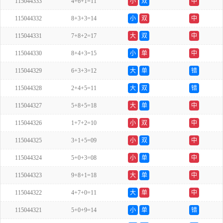
115044333
4+6+1=11
小
双
中
115044332
8+3+3=14
小
双
中
115044331
7+8+2=17
大
双
中
115044330
8+4+3=15
小
单
中
115044329
6+3+3=12
大
单
错
115044328
2+4+5=11
大
双
错
115044327
5+8+5=18
大
单
中
115044326
1+7+2=10
小
双
中
115044325
3+1+5=09
小
双
中
115044324
5+0+3=08
小
单
中
115044323
9+8+1=18
大
单
中
115044322
4+7+0=11
大
单
中
115044321
5+0+9=14
小
单
错