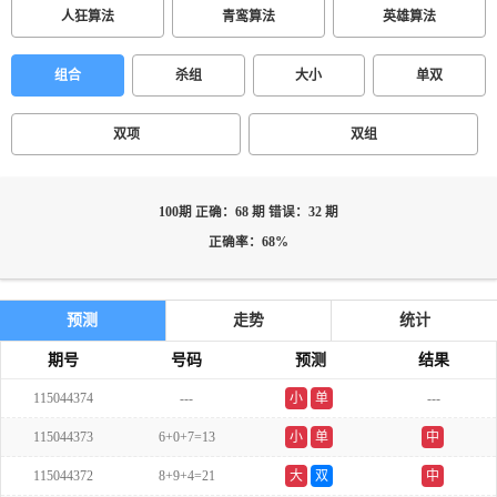
人狂算法
青鸾算法
英雄算法
组合
杀组
大小
单双
双项
双组
100期 正确：68 期 错误：32 期
正确率：68%
预测
走势
统计
期号
号码
预测
结果
115044374
---
小
单
---
115044373
6+0+7=13
小
单
中
115044372
8+9+4=21
大
双
中