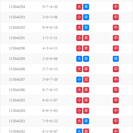
115044294
9+7+4=20
大
单
中
115044293
3+0+3=06
小
单
中
115044292
9+9+0=18
大
单
中
115044291
1+5+5=11
小
单
中
115044290
4+3+4=11
小
单
中
115044289
2+0+6=08
大
单
错
115044288
2+7+6=15
大
单
中
115044287
5+8+7=20
小
双
中
115044286
8+7+0=15
大
单
中
115044285
6+0+1=07
小
单
中
115044284
0+0+5=05
小
单
中
115044283
7+9+6=22
大
单
中
115044282
0+1+6=07
大
单
中