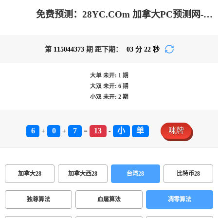
免费预测：28YC.COm 加拿大PC预测网-加拿大pc在线预测结果|加拿大预测_专注研究加拿大预测!
第
115044373
期 距下期：
03
分
22
秒
大单
未开:
1
期
大双
未开:
6
期
小双
未开:
2
期
6
0
7
13
小
单
咪牌
+
+
=
-
加拿大28
加拿大西28
台湾28
比特币28
独尊算法
血屠算法
凋零算法