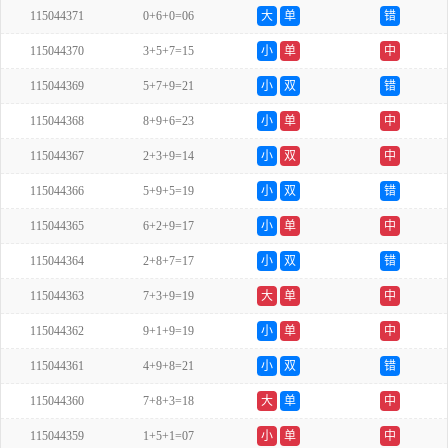
115044371
0+6+0=06
大
单
错
115044370
3+5+7=15
小
单
中
115044369
5+7+9=21
小
双
错
115044368
8+9+6=23
小
单
中
115044367
2+3+9=14
小
双
中
115044366
5+9+5=19
小
双
错
115044365
6+2+9=17
小
单
中
115044364
2+8+7=17
小
双
错
115044363
7+3+9=19
大
单
中
115044362
9+1+9=19
小
单
中
115044361
4+9+8=21
小
双
错
115044360
7+8+3=18
大
单
中
115044359
1+5+1=07
小
单
中