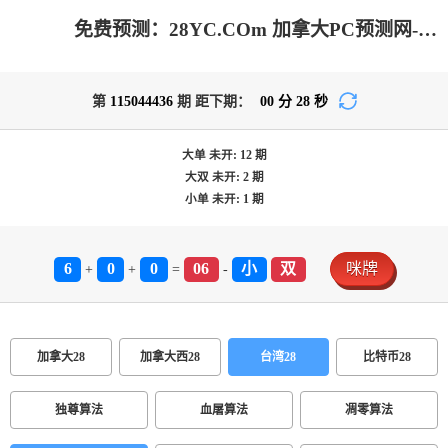
免费预测：28YC.COm 加拿大PC预测网-加拿大pc在线预测结果|加拿大预测_专注研究加拿大预测!
第
115044436
期 距下期：
00
分
28
秒
大单
未开:
12
期
大双
未开:
2
期
小单
未开:
1
期
6
0
0
06
小
双
咪牌
+
+
=
-
加拿大28
加拿大西28
台湾28
比特币28
独尊算法
血屠算法
凋零算法