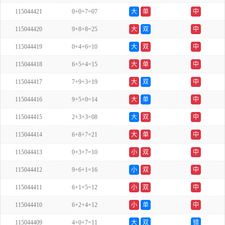
115044421
0+0+7=07
大
单
中
115044420
9+8+8=25
大
双
中
115044419
0+4+6=10
大
双
中
115044418
6+5+4=15
大
单
中
115044417
7+9+3=19
大
双
中
115044416
9+5+0=14
大
单
中
115044415
2+3+3=08
大
双
中
115044414
6+8+7=21
大
单
中
115044413
0+3+7=10
小
双
中
115044412
9+6+1=16
小
双
中
115044411
6+1+5=12
小
双
中
115044410
6+2+4=12
小
单
中
115044409
4+0+7=11
大
双
错