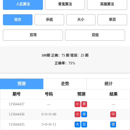
人狂算法
青鸾算法
英雄算法
组合
杀组
大小
单双
双项
双组
100期 正确：75 期 错误：25 期
正确率：75%
预测
走势
统计
期号
号码
预测
结果
115044437
---
小
单
---
115044436
6+0+0=06
小
单
中
115044435
3+0+8=11
大
双
错