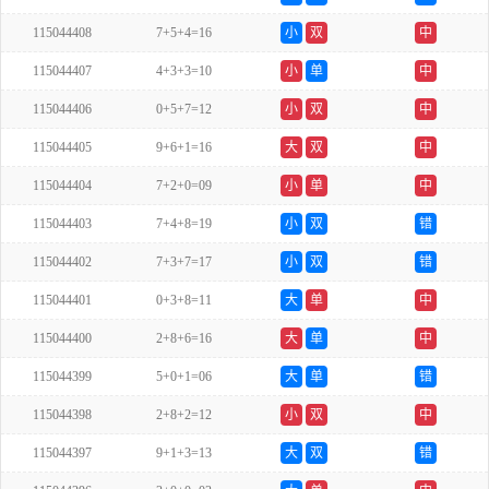
115044408
7+5+4=16
小
双
中
115044407
4+3+3=10
小
单
中
115044406
0+5+7=12
小
双
中
115044405
9+6+1=16
大
双
中
115044404
7+2+0=09
小
单
中
115044403
7+4+8=19
小
双
错
115044402
7+3+7=17
小
双
错
115044401
0+3+8=11
大
单
中
115044400
2+8+6=16
大
单
中
115044399
5+0+1=06
大
单
错
115044398
2+8+2=12
小
双
中
115044397
9+1+3=13
大
双
错