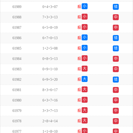
单
小
61989
0+4+3=07
殺
错
单
小
61988
7+3+3=13
殺
中
双
小
61987
6+5+8=19
殺
中
双
小
61986
6+7+0=13
殺
错
单
小
61985
1+2+5=08
殺
错
双
小
61984
0+8+5=13
殺
中
双
大
61983
0+9+1=10
殺
中
双
大
61982
6+9+5=20
殺
错
双
大
61981
8+3+6=17
殺
中
双
小
61980
6+3+7=16
殺
中
双
大
61979
3+3+7=13
殺
中
双
大
61978
2+8+4=14
殺
中
单
小
61977
1+1+8=10
殺
中