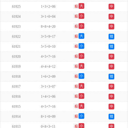
双
大
61925
1+3+2=06
殺
中
双
小
61924
3+1+0=04
殺
中
单
小
61923
8+8+4=20
殺
中
单
大
61922
3+5+9=17
殺
错
单
小
61921
5+5+0=10
殺
错
双
小
61920
4+5+7=16
殺
中
单
大
61919
4+4+4=12
殺
中
单
小
61918
1+6+2=09
殺
错
单
大
61917
3+1+3=07
殺
中
双
小
61916
1+4+1=06
殺
中
单
大
61915
4+5+7=16
殺
中
单
小
61914
8+1+0=09
殺
错
单
小
61913
0+8+3=11
殺
中