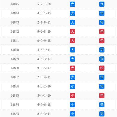
61845
5+2+1=08
大
错
61844
4+8+1=13
大
错
61843
2+1+8=11
大
错
61842
9+2+8=19
大
中
61841
9+0+9=18
大
中
61840
5+5+1=11
大
错
61839
4+5+3=12
大
错
61838
9+3+5=17
大
中
61837
2+5+4=11
大
错
61836
8+6+2=16
小
错
61835
5+4+1=10
小
中
61834
6+6+6=18
小
错
61833
8+3+3=14
小
错