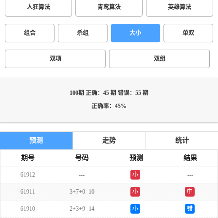
人狂算法
青鸾算法
英雄算法
组合
杀组
大小
单双
双项
双组
100期 正确：45 期 错误：55 期
正确率：45%
预测
走势
统计
期号
号码
预测
结果
61912
---
小
---
双
61911
3+7+0=10
小
中
61910
2+3+9=14
小
错