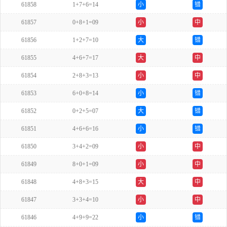
61858
1+7+6=14
小
错
61857
0+8+1=09
小
中
61856
1+2+7=10
大
错
61855
4+6+7=17
大
中
61854
2+8+3=13
小
中
61853
6+0+8=14
小
错
61852
0+2+5=07
大
错
61851
4+6+6=16
小
错
61850
3+4+2=09
小
中
61849
8+0+1=09
小
中
61848
4+8+3=15
大
中
61847
3+3+4=10
小
中
61846
4+9+9=22
小
错