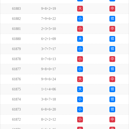
61883
9+8+2=19
大
中
61882
7+9+6=22
小
错
61881
2+3+5=10
小
中
61880
6+2+1=09
大
错
61879
3+7+7=17
小
错
61878
0+7+6=13
小
中
61877
9+8+0=17
小
错
61876
9+9+6=24
大
中
61875
1+1+4=06
大
错
61874
3+8+7=18
小
错
61873
6+8+6=20
小
错
61872
8+2+2=12
小
中