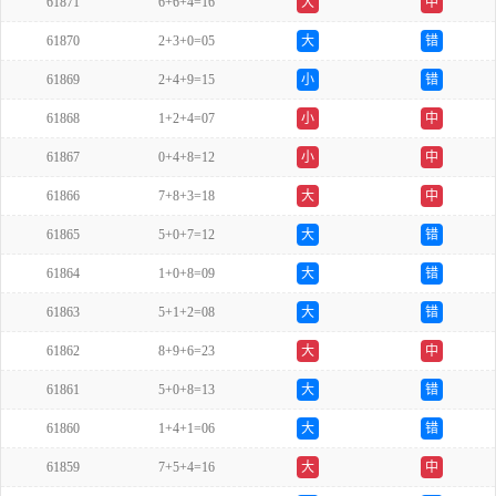
61871
6+6+4=16
大
中
61870
2+3+0=05
大
错
61869
2+4+9=15
小
错
61868
1+2+4=07
小
中
61867
0+4+8=12
小
中
61866
7+8+3=18
大
中
61865
5+0+7=12
大
错
61864
1+0+8=09
大
错
61863
5+1+2=08
大
错
61862
8+9+6=23
大
中
61861
5+0+8=13
大
错
61860
1+4+1=06
大
错
61859
7+5+4=16
大
中