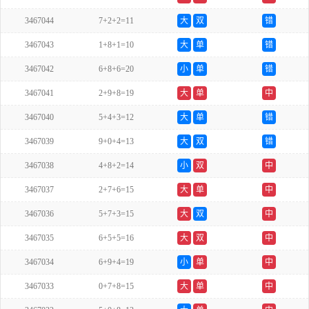
3467044
7+2+2=11
大
双
错
3467043
1+8+1=10
大
单
错
3467042
6+8+6=20
小
单
错
3467041
2+9+8=19
大
单
中
3467040
5+4+3=12
大
单
错
3467039
9+0+4=13
大
双
错
3467038
4+8+2=14
小
双
中
3467037
2+7+6=15
大
单
中
3467036
5+7+3=15
大
双
中
3467035
6+5+5=16
大
双
中
3467034
6+9+4=19
小
单
中
3467033
0+7+8=15
大
单
中