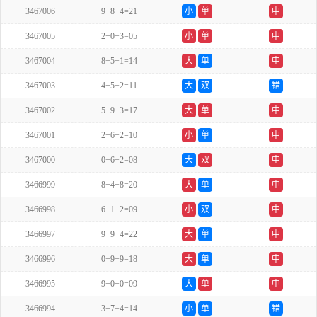
3467006
9+8+4=21
小
单
中
3467005
2+0+3=05
小
单
中
3467004
8+5+1=14
大
单
中
3467003
4+5+2=11
大
双
错
3467002
5+9+3=17
大
单
中
3467001
2+6+2=10
小
单
中
3467000
0+6+2=08
大
双
中
3466999
8+4+8=20
大
单
中
3466998
6+1+2=09
小
双
中
3466997
9+9+4=22
大
单
中
3466996
0+9+9=18
大
单
中
3466995
9+0+0=09
大
单
中
3466994
3+7+4=14
小
单
错