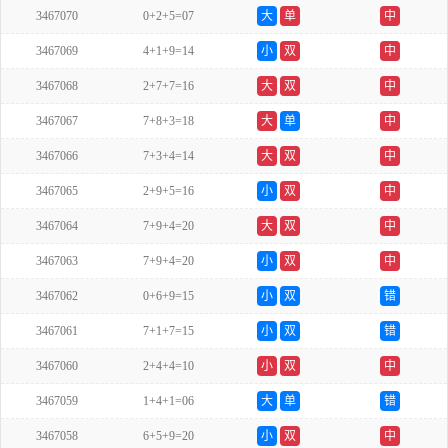
3467070
0+2+5=07
大
单
中
3467069
4+1+9=14
小
双
中
3467068
2+7+7=16
大
双
中
3467067
7+8+3=18
大
单
中
3467066
7+3+4=14
大
双
中
3467065
2+9+5=16
小
双
中
3467064
7+9+4=20
大
双
中
3467063
7+9+4=20
小
双
中
3467062
0+6+9=15
小
双
错
3467061
7+1+7=15
小
双
错
3467060
2+4+4=10
小
双
中
3467059
1+4+1=06
大
单
错
3467058
6+5+9=20
小
双
中