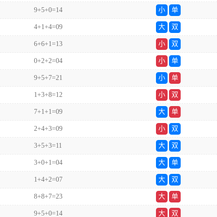
9+5+0=14
小
单
4+1+4=09
大
双
6+6+1=13
小
双
0+2+2=04
小
单
9+5+7=21
小
单
1+3+8=12
小
双
7+1+1=09
大
单
2+4+3=09
小
双
3+5+3=11
大
双
3+0+1=04
大
单
1+4+2=07
大
双
8+8+7=23
大
单
9+5+0=14
大
双