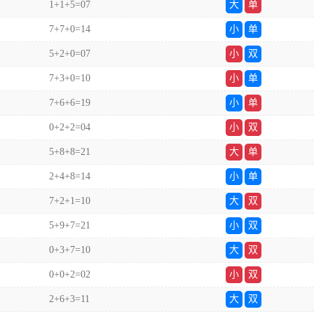
1+1+5=07
大
单
7+7+0=14
小
单
5+2+0=07
小
双
7+3+0=10
小
单
7+6+6=19
小
单
0+2+2=04
小
双
5+8+8=21
大
单
2+4+8=14
小
单
7+2+1=10
大
双
5+9+7=21
小
双
0+3+7=10
大
双
0+0+2=02
小
双
2+6+3=11
大
双