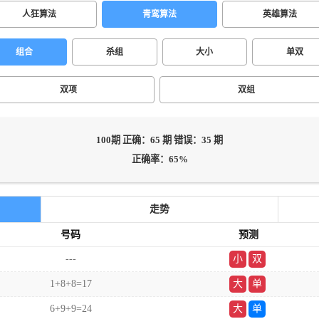
人狂算法
青鸾算法
英雄算法
组合
杀组
大小
单双
双项
双组
100期 正确：65 期 错误：35 期
正确率：65%
走势
号码
预测
---
小
双
1+8+8=17
大
单
6+9+9=24
大
单