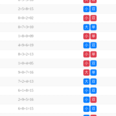
2+5+8=15
小
双
0+0+2=02
小
双
0+7+3=10
大
单
1+8+0=09
小
单
4+9+6=19
小
双
8+3+2=13
小
单
1+0+4=05
小
双
9+0+7=16
大
单
7+2+4=13
大
双
6+1+8=15
小
双
2+9+5=16
小
双
6+8+1=15
小
双