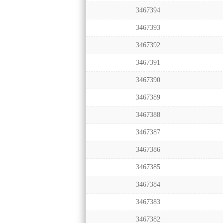
3467394
3467393
3467392
3467391
3467390
3467389
3467388
3467387
3467386
3467385
3467384
3467383
3467382