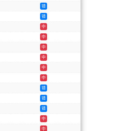
错
错
中
中
中
中
中
中
错
错
错
中
中